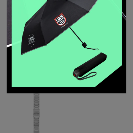
牛皮黑色黑釦錶
鋼帶-23mm(4220/4240系
帶-23mm(適用1801-
列專用) FM4220-60
BO)/FE1800-20B
NT$2,500
NT$8,000
加入購物車
加入購物車