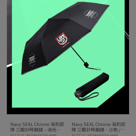
【雙錶帶禮盒組】
Navy SEAL Foundation 海
Navy SEAL Foundation 海
豹部隊基金會紀念錶【雙
豹部隊基金會紀念錶【雙
錶帶禮盒組】 / 3590NSF-
錶帶禮盒組】 /
NT$24,510
NT$25,800
NT$23,760
NT$27,000
SET
3251CBNSF-SET
加入購物車
加入購物車
Navy SEAL Chrono 海豹部
Navy SEAL Chrono 海豹部
隊 三眼計時腕錶 – 消光黑 /
隊 三眼計時腕錶 – 沙色 /
3581BO
3587
NT$21,850
NT$23,000
NT$21,850
NT$23,000