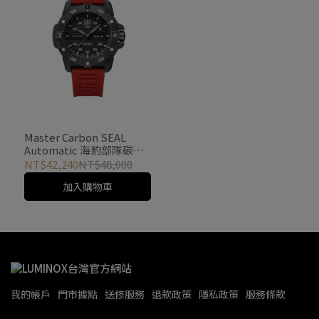
Master Carbon SEAL
Automatic 海豹部隊碳纖
維自動機械錶 / 3875
NT$42,240
NT$48,000
加入購物車
我的帳戶
門市據點
送修服務
退款政策
隱私政策
服務條款