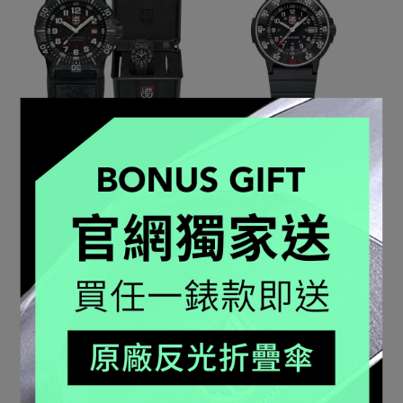
Navy SEAL Steel 海豹部
Navy SEAL Heritage 海豹
隊精鋼潛水錶【雙錶帶禮
部隊 35週年紀念錶 /
盒組】/ 4231SET
3001H
NT$24,640
NT$28,000
NT$20,900
NT$22,000
加入購物車
加入購物車