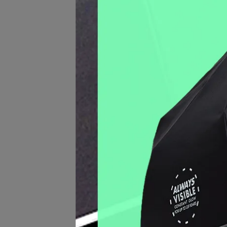
MI
組】-
NT$3
Leat
腕錶 -
NT$1