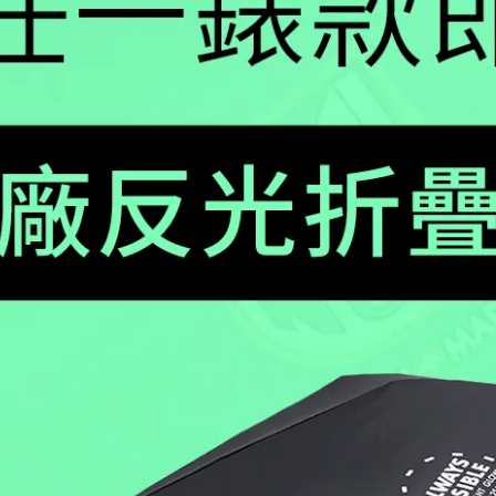
herback Sea Turtle 革龜系列
Atacama Field戰場系列【雙
 黑x白 / 0321
盒組】– 沙色 / 1970SET
1,440
NT$13,000
NT$17,600
NT$20,000
🔥 熱銷重新到貨