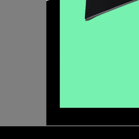
Skun
鼬工
NT$1