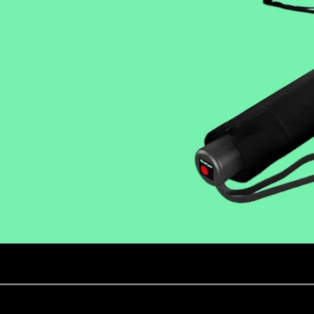
🔥 熱銷重新到貨
k Works x F-117 Nighthawk 臭
Master Carbon SEAL Automat
廠聯名紀念錶
豹部隊碳纖維自動機械錶 / 387
7,600
NT$20,000
NT$42,240
NT$48,000