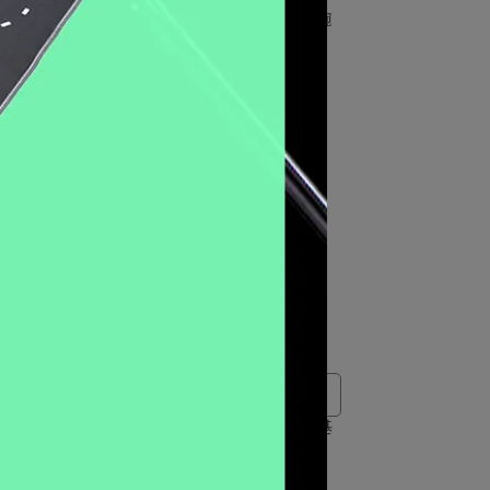
– 沙色
Navy SEAL Chrono 海豹三眼計時腕
錶 – 消光黑x紅 / 3581EY
NT$21,850
NT$23,000
【雙錶帶禮盒組】
 35週
Navy SEAL Foundation 海豹部隊基
金會紀念錶【雙錶帶禮盒組】 /
3251CBNSF-SET
NT$23,760
NT$27,000