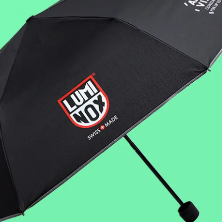
L-SPEC 軍規腕錶【雙錶帶禮盒
Original Navy SEAL 海豹部隊 
 風暴灰 / 3359SET
/ 3010EVO
0,400
NT$32,000
NT$17,100
NT$18,000
herback Sea Turtle 革龜系列
Navy SEAL Heritage 海豹部隊
 軍綠 / 0337
年紀念錶 / 3001H
1,440
NT$13,000
NT$20,900
NT$22,000