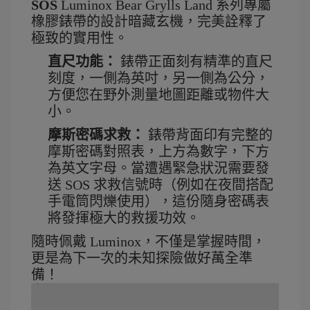
SOS
Luminox Bear Grylls Land 系列專屬
橡膠錶帶的設計暗藏玄機，完美詮釋了
極致的實用性
。
直尺功能：
 錶帶正面刻有精準的直尺
刻度，一側為英吋，另一側為公分，
方便您在野外測量地圖距離或物件大
小
。
摩斯密碼求救：
 錶帶背面印有完整的
摩斯密碼對照表，上方為數字，下方
為英文字母
。當遭遇緊急狀況需要發
送 SOS 求救信號時（例如在夜間搭配
手電筒閃爍使用），這份隨身密碼表
將發揮極大的救援功效
。
隨時佩戴 Luminox，不僅是掌握時間，
更是為下一次的未知探險做好萬全準
備！