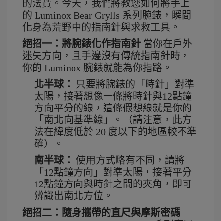
的法寶
。今天，我們將教您如何將手上
的 Luminox Bear Grylls 系列腕錶，瞬間
化身為荒野中的指南針與求救工具。
絕招一：將腕錶化作指南針
當你在戶外
迷失方向，且手邊沒有傳統指南針時，
你的 Luminox 腕錶就能為你指路。
北半球：
 只要將腕錶的「時針」對準
太陽，接著想像一條將時針與12點鐘
方向平分的線，這條假想線就是你的
「南北向基準線」
。（請注意，此方
法在緯度低於 20 度以下的地區較不準
確
）。
南半球：
 使用方式略有不同，請將
「12點鐘方向」對準太陽，接著平分 
12點鐘方向與時針之間的夾角，即可
辨識出南北方位
。
絕招二：隨身攜帶的直尺與摩斯密碼