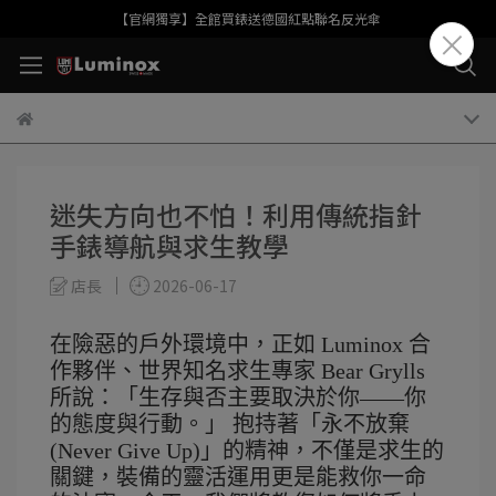
【官網獨享】全館買錶送德國紅點聯名反光傘
迷失方向也不怕！利用傳統指針
手錶導航與求生教學
店長
2026-06-17
在險惡的戶外環境中，正如 Luminox 合
作夥伴、世界知名求生專家 Bear Grylls
所說：「生存與否主要取決於你——你
的態度與行動。」
抱持著「永不放棄
(Never Give Up)」的精神，不僅是求生的
關鍵，裝備的靈活運用更是能救你一命